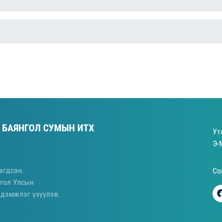
 БАЯНГОЛ СУМЫН ИТХ
Ут
Э-
агдсан.
Со
гол Улсын
 дэмжлэг үзүүлэв.