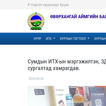
Үндсэн хуудасруу буцах
ӨВӨРХАНГАЙ АЙМГИЙН БА
НҮҮР
ИТХ
ХУРЛЫН ТОГТООЛ
ХУРЛЫН
Сумдын ИТХ-ын мэргэжилтэн, ЗДТ
сургалтад хамрагдав.
2023-04-20