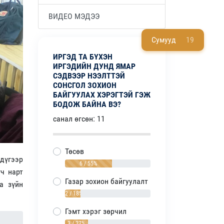
ВИДЕО МЭДЭЭ
Сумууд
19
ИРГЭД ТА БҮХЭН
ИРГЭДИЙН ДУНД ЯМАР
СЭДВЭЭР НЭЭЛТТЭЙ
СОНСГОЛ ЗОХИОН
БАЙГУУЛАХ ХЭРЭГТЭЙ ГЭЖ
БОДОЖ БАЙНА ВЭ?
санал өгсөн: 11
Төсөв
 дүгээр
6 / 55%
гч нарт
Газар зохион байгуулалт
а зүйн
2 / 18%
Гэмт хэрэг зөрчил
3 / 27%