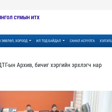
ЯНГОЛ СУМЫН ИТХ
 ЗӨВЛӨЛ, ХОРООД
ИЛ ТОД БАЙДАЛ
САНАЛ АСУУЛГА
ХЭЛЭЛЦ
Г-ын Архив, бичиг хэргийн эрхлэгч нар