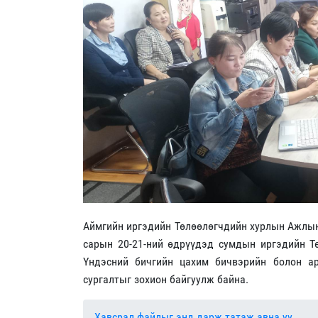
Аймгийн иргэдийн Төлөөлөгчдийн хурлын Ажлын 
сарын 20-21-ний өдрүүдэд сумдын иргэдийн Тө
Үндэсний бичгийн цахим бичвэрийн болон ар
сургалтыг зохион байгуулж байна.
Хавсрал файлыг энд дарж татаж авна уу