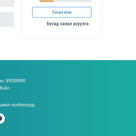
Санал өгөх
Бусад санал асуулга
ас: 89285900
Мэйл:
шиал холбоосууд