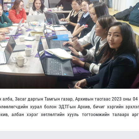
алба, Засаг даргын Тамгын газар, Архивын тасгаас 2023 оны 04
лөөлөгчдийн хурал болон ЗДТГ-ын Архив, бичиг хэргийн эрхлэ
хив, албан хэрэг хөтлөлтийн хууль тогтоомжийн талаарх арг